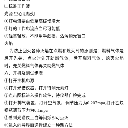
㈢标准工作液
光源 空心阴极灯
①灯电流要由低至高缓慢增大
②灯的工作电流应当尽可能低
③轻拿轻放，不能用手触摸，沾污透光窗口
火焰
为防止回火各种火焰在点燃和熄灭时的原则是：燃料气体是
后开先关，点火时先开助燃气体，后开燃料气体，熄灭火焰
时，先关燃料气体再关助燃气体
六、开机及测试步骤
①打开主机电源
②打开光谱仪器，打开待测元素灯
③点击图标进入操作软件，待仪器自检完成
④打开排气装置，打开空气泵，调节压力为0.207mpa,打开乙炔
钢瓶调节压力为0.1mpa
⑤看到光谱仪上白等闪烁即可点火
⑥进入向导界面选择建立一种新方法