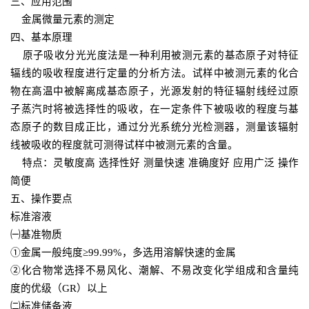
三、应用范围
金属微量元素的测定
四、基本原理
原子吸收分光光度法是一种利用被测元素的基态原子对特征
辐线的吸收程度进行定量的分析方法。试样中被测元素的化合
物在高温中被解离成基态原子，光源发射的特征辐射线经过原
子蒸汽时将被选择性的吸收，在一定条件下被吸收的程度与基
态原子的数目成正比，通过分光系统分光检测器，测量该辐射
线被吸收的程度就可测得试样中被测元素的含量。
特点：灵敏度高 选择性好 测量快速 准确度好 应用广泛 操作
简便
五、操作要点
标准溶液
㈠基准物质
①金属一般纯度≥99.99%，多选用溶解快速的金属
②化合物常选择不易风化、潮解、不易改变化学组成和含量纯
度的优级（GR）以上
㈡标准储备液