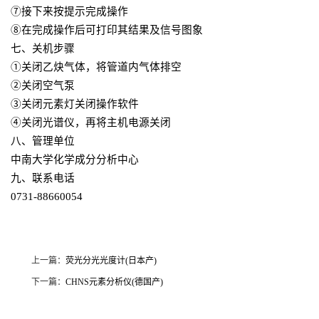
⑦接下来按提示完成操作
⑧在完成操作后可打印其结果及信号图象
七、关机步骤
①关闭乙炔气体，将管道内气体排空
②关闭空气泵
③关闭元素灯关闭操作软件
④关闭光谱仪，再将主机电源关闭
八、管理单位
中南大学化学成分分析中心
九、联系电话
0731-88660054
上一篇：
荧光分光光度计(日本产)
下一篇：
CHNS元素分析仪(德国产)