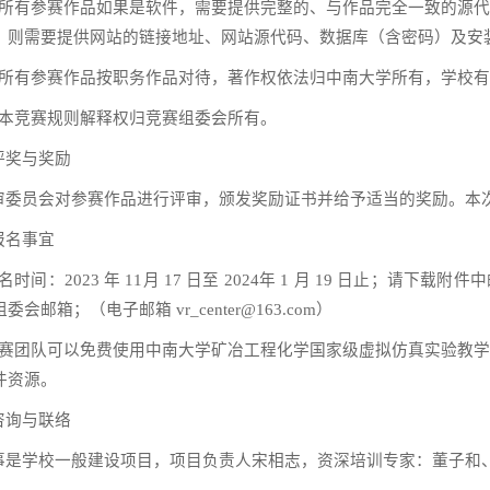
所有参赛作品如果是软件，需要提供完整的、与作品完全一致的源
，则需要提供网站的链接地址、网站源代码、数据库（含密码）及安
所有参赛作品按职务作品对待，著作权依法归中南大学所有，学校有
本竞赛规则解释权归竞赛组委会所有。
评奖与奖励
审委员会对参赛作品进行评审，颁发奖励证书并给予适当的奖励。本
报名事宜
名时间：
2023
年
11
月
17
日至
2024
年
1
月
19
日止；请下载附件中
组委会邮箱；（电子邮箱
vr_center@163.com
）
赛团队可以免费使用中南大学矿冶工程化学国家级虚拟仿真实验教
件资源。
咨询与联络
事是学校一般建设项目，项目负责人宋相志，资深培训专家：董子和