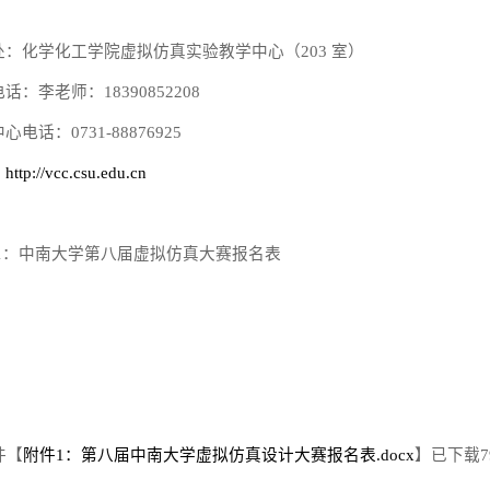
处：化学化工学院虚拟仿真实验教学中心（
203
室）
电话：李老师：
18390852208
中心电话：
0731-88876925
：
http://vcc.csu.edu.cn
1
：中南大学第八届虚拟仿真大赛报名表
件【
附件1：第八届中南大学虚拟仿真设计大赛报名表.docx
】已下载
7