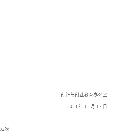
创新与创业教育办公室
2023
年
11
月
17
日
92
次