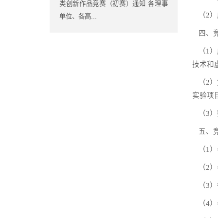
类创新作品竞赛（初赛）通知 各理事
（
2
）
单位、各高...
四、
（
1
）
技术和
（
2
）
实验项
（
3
）
五、
（
1
）
（
2
）
（
3
）
（
4
）