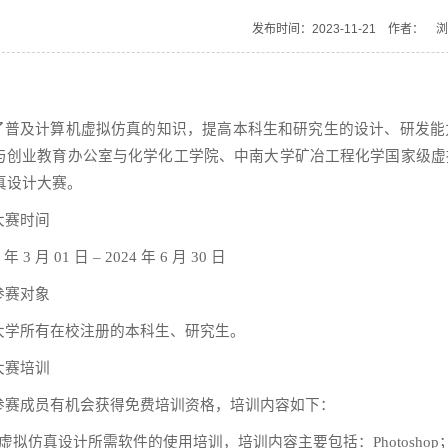
发布时间：2023-11-21 作者： 
了普及计算机虚拟仿真的知识，提高本科生和研究生的设计、研发能
与创业教育办公室与化学化工学院、中南大学矿冶工程化学国家级虚
真设计大赛。
大赛时间
4
年
3
月
01
日
– 2024
年
6
月
30
日
参赛对象
大学所有在校注册的本科生、研究生。
大赛培训
参赛成员有机会获得免费培训资格，培训内容如下：
虚拟仿真设计所需软件的使用培训，培训内容主要包括：
Photoshop