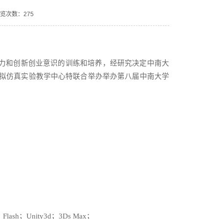
浏览次数：
275
力和创新创业意识的训练和培养，经研究决定中南大
拟仿真实验教学中心特联合举办举办第八届中南大学
；
Flash
；
Unity3d
；
3Ds Max
；