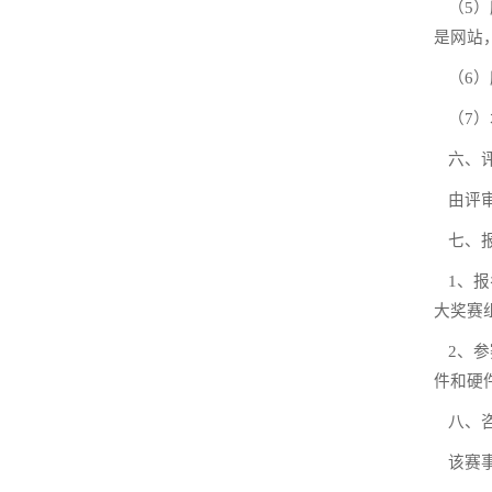
（
5
）
是网站
（
6
）
（
7
）
六、
由评
七、
1
、报
大奖赛
2
、参
件和硬
八、
该赛