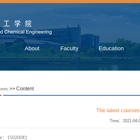
About
Faculty
Education
>> Content
ents
The latest courses
Time：2021-04-
：
e
150200X1