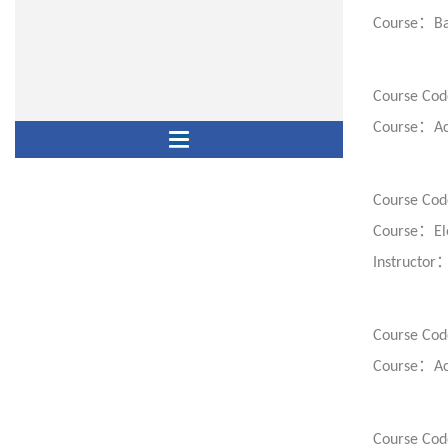
：
Course
Ba
Course Cod
：
Course
A
Course Cod
：
Course
El
Instructor
Course Cod
：
Course
Ac
Course Cod