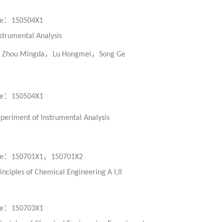
：
e
150504X1
strumental Analysis
：
，
，
Zhou Mingda
Lu Hongmei
Song Ge
：
e
150504X1
periment of Instrumental Analysis
：
，
e
150701X1
150701X2
inciples of Chemical Engineering A I,II
：
e
150703X1