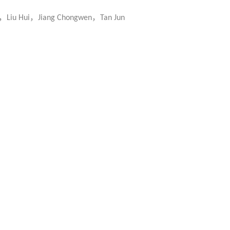
，
，
，
Liu Hui
Jiang Chongwen
Tan Jun