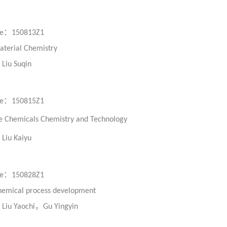
：
e
150813Z1
terial Chemistry
：
Liu Suqin
：
e
150815Z1
e Chemicals Chemistry and Technology
：
Liu Kaiyu
：
e
150828Z1
emical process development
：
，
Liu Yaochi
Gu Yingyin