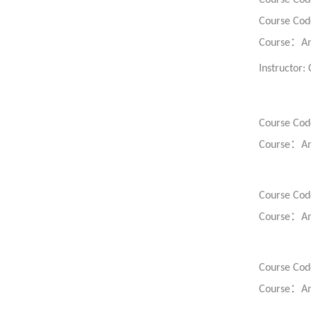
Course Cod
Course Cod
：
Course
An
Instructor:
Course Cod
：
Course
An
Course Cod
：
Course
An
Course Cod
：
Course
An