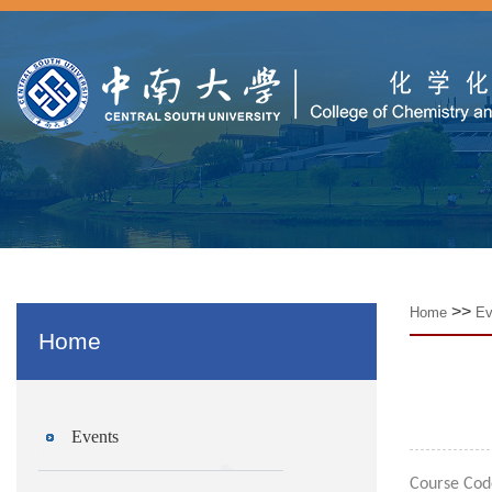
>>
Home
Ev
Home
Events
Course Cod