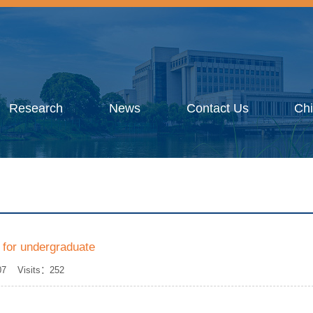
Research
News
Contact Us
Ch
 for undergraduate
07 Visits：
252