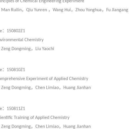
inciples of Chemical Engineering Experiment
：
，
，
，
，
Man Ruilin
Qiu Yunren
Wang Hui
Zhou Yonghua
Fu Jiangang
：
e
150802Z1
vironmental Chemistry
：
，
Zeng Dongming
Liu Yaochi
：
e
150810Z1
omprehensive Experiment of
Applied Chemistry
：
，
，
Zeng Dongming
Chen Limiao
Huang Jianhan
：
e
150811Z1
ientific Training of
Applied Chemistry
：
，
，
Zeng Dongming
Chen Limiao
Huang Jianhan