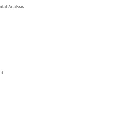
tal Analysis
 B