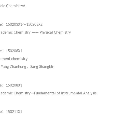
sic ChemistryA
：
～
e
150203X1
150203X2
cademic Chemistry —— Physical Chemistry
：
e
150206X1
ement chemistry
：
，
Yang Zhanhong
Sang Shangbin
：
e
150208X1
ademic Chemistry—Fundamental of Instrumental Analysis
：
e
150211X1