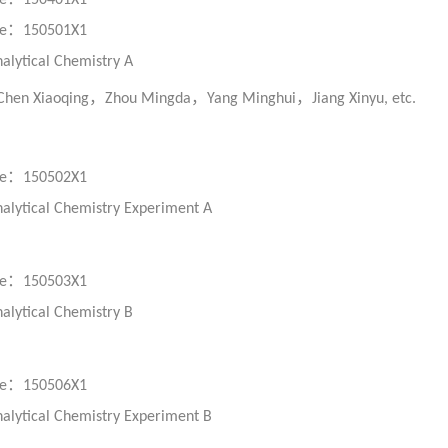
e
150401X1
：
e
150501X1
alytical Chemistry A
，
，
，
 Chen Xiaoqing
Zhou Mingda
Yang Minghui
Jiang Xinyu, etc.
：
e
150502X1
alytical Chemistry Experiment A
：
e
150503X1
alytical Chemistry B
：
e
150506X1
alytical Chemistry Experiment B