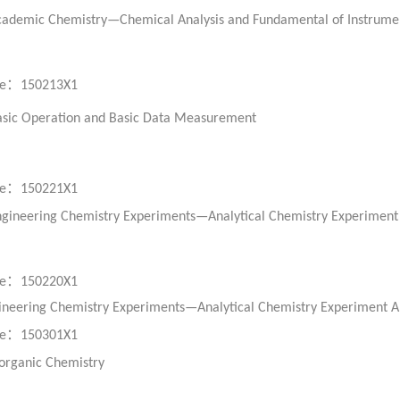
ademic Chemistry—Chemical Analysis and Fundamental of Instrumen
：
e
150213X1
sic Operation and Basic Data Measurement
：
e
150221X1
gineering Chemistry Experiments—Analytical Chemistry Experiment
：
e
150220X1
ineering Chemistry Experiments—Analytical Chemistry Experiment A
：
e
150301X1
organic Chemistry