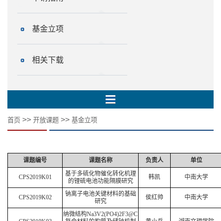
基金立项
相关下载
>>
>>
首页
开放课题
基金立项
课题编号
课题名称
负责人
单位
基于多硫化物催化转化机理
CPS2019K01
韩凯
中南大学
的锂硫电池功能隔膜研究
钠离子电池关键材料的基础
CPS2019K02
侯红帅
中南大学
研究
纳微结构
Na3V2(PO4)2F3@C