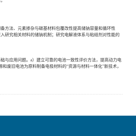
配；
制备方法、元素掺杂与碳基材料包覆改性提高储钠容量和循环性
深入研究相关材料的储钠机制；研究电解液体系与粘结剂对性能的
础与应用问题。a）建立可靠的电池一致性评价方法，提高动力电
源和废旧电池为原料制备电极材料的“资源与材料一体化”新技术，