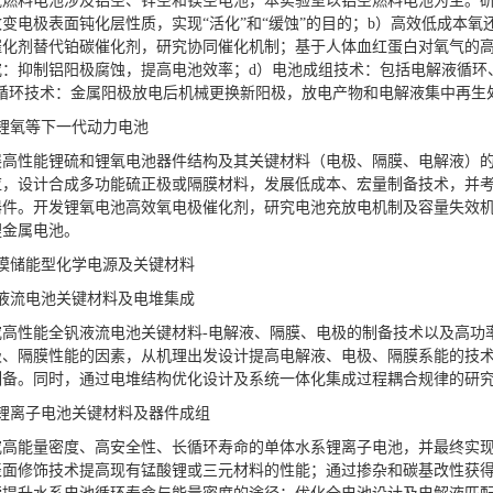
气燃料电池涉及铝空、锌空和镁空电池，本实验室以铝空燃料电池为主。研
变电极表面钝化层性质，实现“活化”和“缓蚀”的目的；b）高效低成本
化剂替代铂碳催化剂，研究协同催化机制；基于人体血红蛋白对氧气的高效
究：抑制铝阳极腐蚀，提高电池效率；d）电池成组技术：包括电解液循环
生循环技术：金属阳极放电后机械更换新阳极，放电产物和电解液集中再生
锂氧等下一代动力电池
展高性能锂硫和锂氧电池器件结构及其关键材料（电极、隔膜、电解液）
应，设计合成多功能硫正极或隔膜材料，发展低成本、宏量制备技术，并
器件。开发锂氧电池高效氧电极催化剂，研究电池充放电机制及容量失效
锂金属电池。
规模储能型化学电源及关键材料
钒液流电池关键材料及电堆集成
究高性能全钒液流电池关键材料-电解液、隔膜、电极的制备技术以及高功
极、隔膜性能的因素，从机理出发设计提高电解液、电极、隔膜系能的技
制备。同时，通过电堆结构优化设计及系统一体化集成过程耦合规律的研
系锂离子电池关键材料及器件成组
究高能量密度、高安全性、长循环寿命的单体水系锂离子电池，并最终实
表面修饰技术提高现有锰酸锂或三元材料的性能；通过掺杂和碳基改性获得