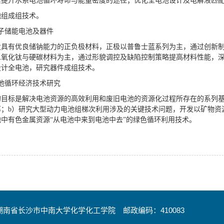
索提升水系电池循环寿命与能量密度的途径；优化全电池设计及电解液匹
池组成组技术。
子储能电池及器件
发具有优良储钠能力的正负极材料，正极以普鲁士蓝系列为主，通过创新
二氧化钛与硬碳材料为主，通过形貌调控及缺陷控制策略提高材料性能，
设计全电池，研究器件成组技术。
池循环经济技术研究
的目标是解决电池资源的高效利用和废旧电池的资源化过程所存在的系列基
；b）研究大型动力电池组梯次利用涉及的关键技术问题，开发以矿物资
中有色金属资源“从电池中来到电池中去”的绿色循环利用技术。
南省长沙市中南大学化学化工学院 邮政编码：410083