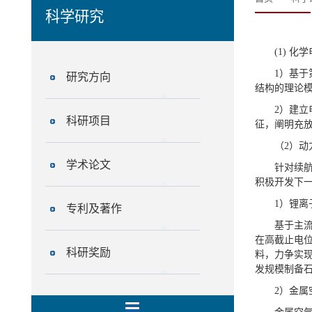
科学研究
(1) 
1）基于
研究方向
结构的理论
2）建
科研项目
征，阐明充
（2）动
学术论文
针对续
积极开发下
1）锂离
专利及著作
基于主
在高截止电位
科研奖励
料，力争实现
发规模制备
2）金属