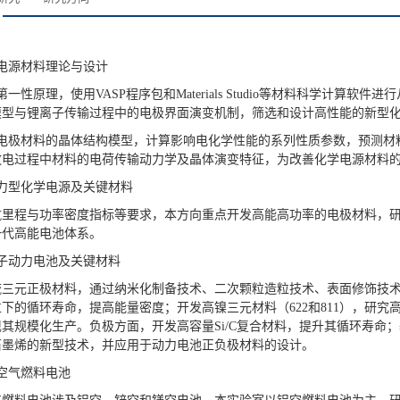
化学电源材料理论与设计
第一性原理，使用VASP程序包和Materials Studio等材料科学计
模型与锂离子传输过程中的电极界面演变机制，筛选和设计高性能的新型
立电极材料的晶体结构模型，计算影响电化学性能的系列性质参数，预测材
放电过程中材料的电荷传输动力学及晶体演变特征，为改善化学电源材料
力型化学电源及关键材料
航里程与功率密度指标等要求，本方向重点开发高能高功率的电极材料，
一代高能电池体系。
子动力电池及关键材料
流三元正极材料，通过纳米化制备技术、二次颗粒造粒技术、表面修饰技
下的循环寿命，提高能量密度；开发高镍三元材料（622和811），研
其规模化生产。负极方面，开发高容量Si/C复合材料，提升其循环寿命
石墨烯的新型技术，并应用于动力电池正负极材料的设计。
空气燃料电池