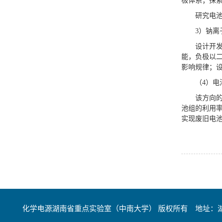
极体系；探
研究电
3）钠离
设计开
能，负极以
影响规律；
（4）电
该方向
池组的利用率
实现废旧电池
化学电源湖南省重点实验室（中南大学） 版权所有 地址：湖