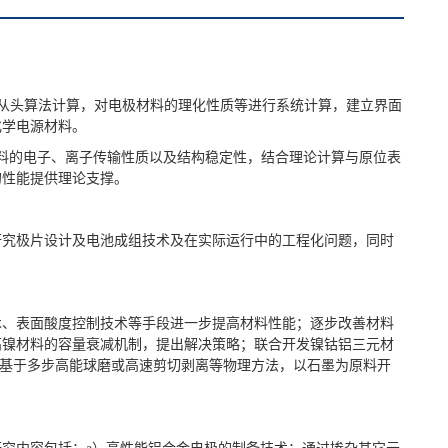
算软件进行从头算法计算，对电极材料的理化性质等进行系统计算，建立界面
化学电源材料。
料的电子、离子传输性质以及结构稳定性，结合理论计算与原位表
的性能提供理论支撑。
研究极片设计及电池成组技术及在实际运行中的工程化问题，同时
术、表面酸度控制技术等手段进一步提高材料性能；逐步改善材料
究高镍材料的容量衰减机制，提出解决策略；联合开发镍钴铝三元材
；基于多步高能球磨或高速剪切剥离等物理方法，以石墨为原料开