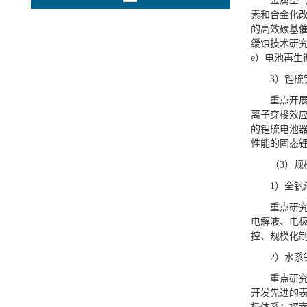
金属空
素和合金化改
的高效碳基催
缓蚀技术研
e）电池再
3）锂硫
重点开
离子穿梭效
的锂硫电池
性能的固态
（3）
1）全
重点研
电解液、电
控、规模化
2）水
重点研
开发先进的