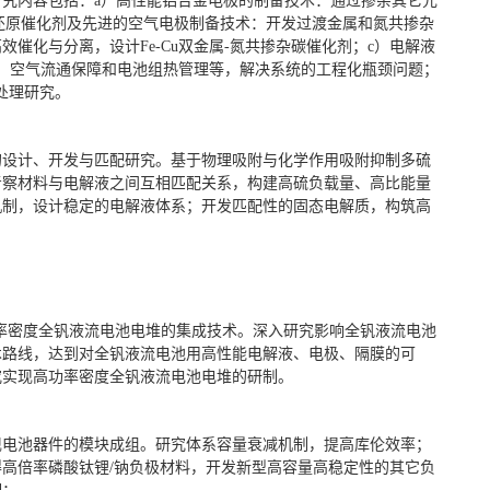
究内容包括：a）高性能铝合金电极的制备技术：通过掺杂其它元
氧还原催化剂及先进的空气电极制备技术：开发过渡金属和氮共掺杂
催化与分离，设计Fe-Cu双金属-氮共掺杂碳催化剂；c）电解液
、空气流通保障和电池组热管理等，解决系统的工程化瓶颈问题；
处理研究。
的设计、开发与匹配研究。基于物理吸附与化学作用吸附抑制多硫
考察材料与电解液之间互相匹配关系，构建高硫负载量、高比能量
机制，设计稳定的电解液体系；开发匹配性的固态电解质，构筑高
率密度全钒液流电池电堆的集成技术。深入研究影响全钒液流电池
术路线，达到对全钒液流电池用高性能电解液、电极、隔膜的可
究实现高功率密度全钒液流电池电堆的研制。
现电池器件的模块成组。研究体系容量衰减机制，提高库伦效率；
高倍率磷酸钛锂/钠负极材料，开发新型高容量高稳定性的其它负