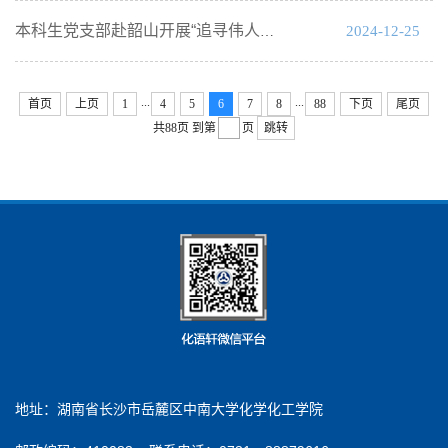
2024-12-25
本科生党支部赴韶山开展“追寻伟人足迹，奋进时代征程”联合主题党日活动
...
...
首页
上页
1
4
5
6
7
8
88
下页
尾页
共88页
到第
页
跳转
地址：湖南省长沙市岳麓区中南大学化学化工学院