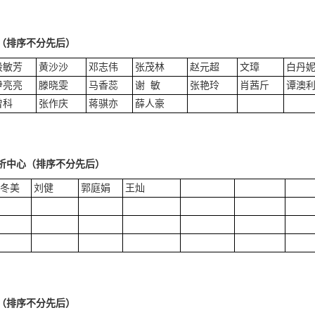
（排序不分先后）
段敏芳
黄沙沙
邓志伟
张茂林
赵元超
文璋
白丹
尹亮亮
滕晓雯
马香蕊
谢 敏
张艳玲
肖茜斤
谭澳
曾科
张作庆
蒋骐亦
薛人豪
析中心（排序不分先后）
冬美
刘健
郭庭娟
王灿
（排序不分先后）