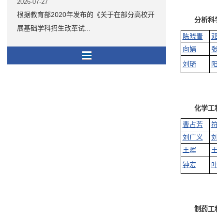
2026-07-27
根据教育部2020年发布的《关于在部分高校开
分析科
展基础学科招生改革试...
陈晓青
向娟
刘琦
化学工
曹占芳
刘广义
王晖
钟宏
制药工