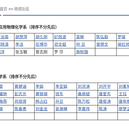
>>
首页
师资队伍
应用物理化学系（排序不分先后）
丁治英
胡慧萍
胡久刚
纪效波
袁晰
陈弘毅
罗骏
邱晓清
李洁
任博华
邓文韬
何 旦
曾德文
侯红
刘洋
张玉敏
曾志刚
罗 莎
施秋锦
学系（排序不分先后）
震
黄健涵
李娟
李亚娟
刘洪涛
刘开宇
刘素
耀驰
彭志光
黄铁骑
钱东
桑商斌
唐爱东
王珏
海燕
肖旭贤
杨占红
孙旦
陈万松
唐俊涛
唐有
旗
陈善勇
刘金龙
吴淋琳
李嘉伟
陈涛
廖梦