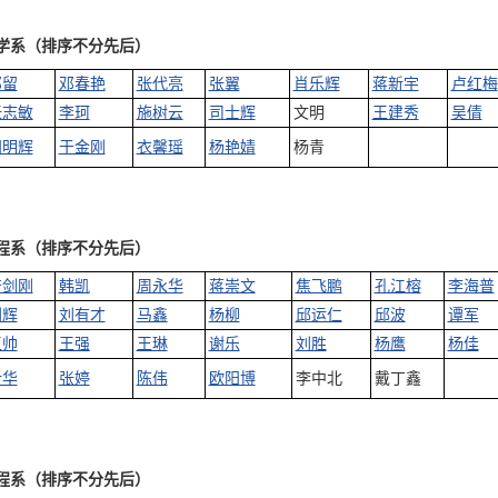
学系（排序不分先后）
邓留
邓春艳
张代亮
张翼
肖乐辉
蒋新宇
卢红梅
张志敏
李珂
施树云
司士辉
文明
王建秀
吴倩
阳明辉
于金刚
衣馨瑶
杨艳婧
杨青
程系（排序不分先后）
符剑刚
韩凯
周永华
蒋崇文
焦飞鹏
孔江榕
李海普
刘辉
刘有才
马鑫
杨柳
邱运仁
邱波
谭军
王帅
王强
王琳
谢乐
刘胜
杨鹰
杨佳
叶华
张婷
陈伟
欧阳博
李中北
戴丁鑫
程系（排序不分先后）