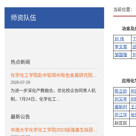
当前位置：
师资队伍
冶金及
刘 伟
李文章
邹国强
热点新闻
化学化工学院赴中铝郑州有色金属研究院开展调研交流
应用化
2026-07-29
为进一步深化产教融合，优化校企协同育人机
陈立妙
何
制，7月24日，化学化工...
刘又年
刘
唐新村
王
厉江华
张
最新公告
赵匡民
中南大学化学化工学院2023级强基生拟获得本研转段资格学生名单公示