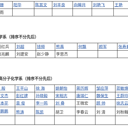
珊
阳华
陈其文
刘丰良
向皞月
刘艳飞
王艳
雨
学系（排序不分先后）
莫红兵
刘超
钱频
熊禹
何飘
颜军
张寿
唐兆麟
刘建安
赵少静
李思杰
高分子化学系（排序不分先后）
 殷
王平山
徐 海
姚朝怡
蒋历辉
邹应萍
蓝敏
梁文杰
彭红建
孙晓毅
宋相志
唐瑞仁
魏保生
王蔚
王本花
袁 俊
李一鸣
刘 叠
王微宏
顾 帅
徐志
邵鹏鹏
熊涛
陈凯
胡卫
李春云
刘 清
刘秋