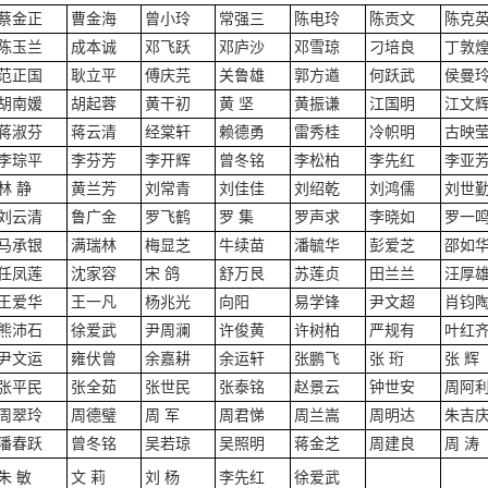
蔡金正
曹金海
曾小玲
常强三
陈电玲
陈贡文
陈克
陈玉兰
成本诚
邓飞跃
邓庐沙
邓雪琼
刁培良
丁敦
范正国
耿立平
傅庆芫
关鲁雄
郭方遒
何跃武
侯曼
胡南媛
胡起蓉
黄干初
黄 坚
黄振谦
江国明
江文
蒋淑芬
蒋云清
经棠轩
赖德勇
雷秀桂
冷帜明
古映
李琮平
李芬芳
李开辉
曾冬铭
李松柏
李先红
李亚
林 静
黄兰芳
刘常青
刘佳佳
刘绍乾
刘鸿儒
刘世
刘云清
鲁广金
罗飞鹤
罗 集
罗声求
李晓如
罗一
马承银
满瑞林
梅显芝
牛续苗
潘毓华
彭爱芝
邵如
任凤莲
沈家容
宋 鸽
舒万艮
苏莲贞
田兰兰
汪厚
王爱华
王一凡
杨兆光
向阳
易学锋
尹文超
肖钧
熊沛石
徐爱武
尹周澜
许俊黄
许树柏
严规有
叶红
尹文运
雍伏曾
余嘉耕
余运轩
张鹏飞
张 珩
张 辉
张平民
张全茹
张世民
张泰铭
赵景云
钟世安
周阿
周翠玲
周德璧
周 军
周君悌
周兰嵩
周明达
朱吉
潘春跃
曾冬铭
吴若琼
吴照明
蒋金芝
周建良
周 涛
朱 敏
文 莉
刘 杨
李先红
徐爱武