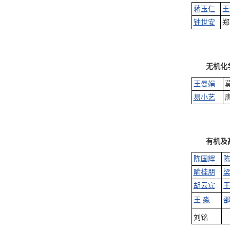
蒋玉仁
王
钟世安
郑
无机化
王曼娟
易小艺
有机及
陈国辉
陈
喻桂朋
胡云宾
王 淼
刘铭