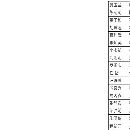
贝玉兰
陈丽莉
董子和
胡爱莲
蒋利武
李灿英
李永新
刘湘明
罗重庆
任 岱
汪映薇
熊良秀
易丙农
张静安
邹胜前
朱健敏
程新园