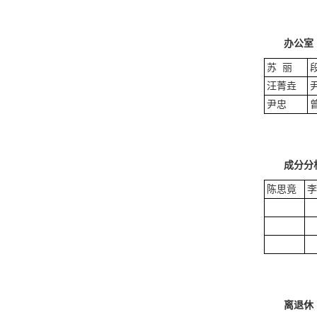
办公室
苏 丽
汪菁垚
尹忠
成分分
陈思竟
李
离退休