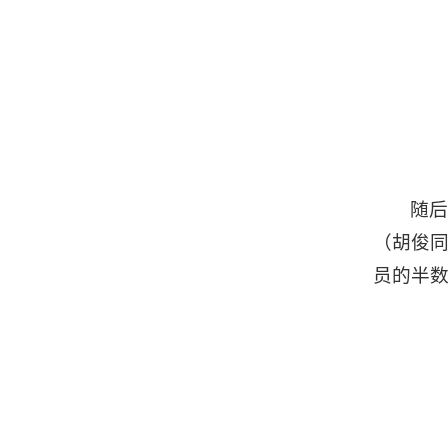
随后
（胡俊
员的半