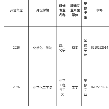
辅
辅修
辅修专
修
开设年度
开设学院
专业
业所属
学号
类
名称
学位
型
辅
应用
修
2026
8210252914
化学化工学院
理学
化学
学
位
化学
辅
工程
修
2026
8202251406
化学化工学院
工学
与工
专
艺
业