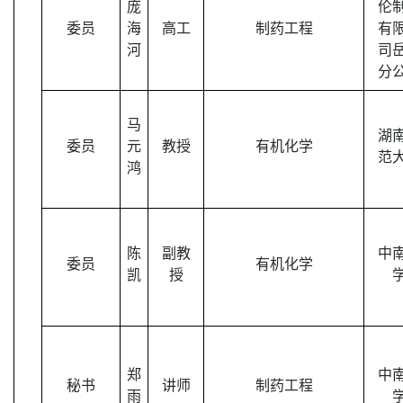
庞
伦
委员
海
高工
制药工程
有
河
司
分
马
湖
委员
元
教授
有机化学
范
鸿
陈
副教
中
委员
有机化学
凯
授
郑
中
秘书
讲师
制药工程
雨