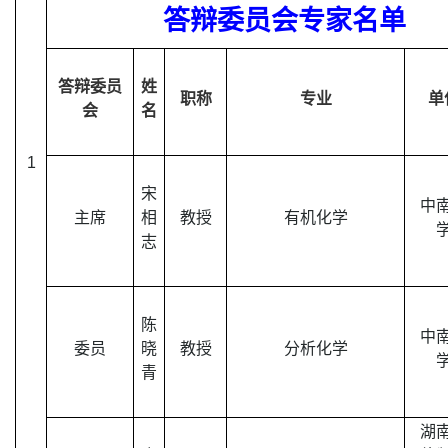
答辩委员会专家名单
答辩委员
姓
职称
专业
单
会
名
1
宋
中
主席
相
教授
有机化学
志
陈
中
委员
晓
教授
分析化学
青
湖