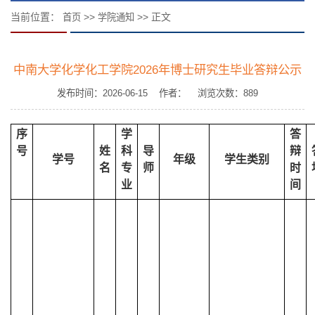
当前位置：
>>
>> 正文
首页
学院通知
中南大学化学化工学院2026年博士研究生毕业答辩公示
发布时间：2026-06-15 作者： 浏览次数：
889
序
学
答
号
姓
科
导
辩
学号
年级
学生类别
名
专
师
时
业
间