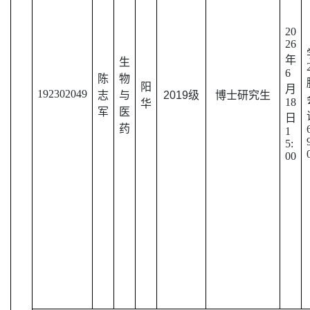
20
26
年
生
6
陈
物
阳
月
192302049
志
与
2019级
博士
研究生
18
华
军
医
日
药
1
5:
00