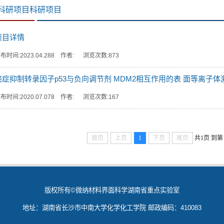
科研项目科研项目
项目详情
布时间:2023.04.288 作者: 浏览次数:
873
癌症抑制转录因子p53与负向调节剂 MDM2相互作用的表 面等离子体激
布时间:2020.07.078 作者: 浏览次数:
167
首页
上页
1
下页
尾页
共1页
到第
版权所有©微纳材料界面科学湖南省重点实验室
地址：湖南省长沙市中南大学化学化工学院 邮政编码：410083