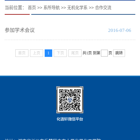
当前位置：
>>
>>
>>
首页
系所导航
无机化学系
合作交流
参加学术会议
2016-07-06
首页
上页
1
下页
尾页
共1页
到第
页
跳转