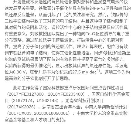
开发低成本高活性的氧还原催化剂对燃料和金属空气电池的快
速发展至关重要。铁酞菁分子催化剂具有独特的Fe-N
活性和较低的
4
氧还原反应能垒，从而引起了广泛的关注和研究。然而，铁酞菁的
二维平面结构导致了其对称的电子结构，并且这种电子结构限制了
其对氧气的吸附和活化，调控活性中心的电子结构提高反应活性具
有重要意义。刘敏教授团队提出了一种轴向Fe-O配位诱导的电子重
分布策略，通过配位诱导电荷局域化，打破活性中心的电荷对称
性，提高了分子催化剂的氧还原活性。理论计算表明，配位可有效
调节铁酞菁的电子结构，使得其催化性能增强。同步X射线和莫斯堡
尔谱的测试结果表明了配位的有效构建并提高了氧气的吸附能力。
实验所获得的最优催化剂，显示出极其优异的氧还原性能，半波电
?1
位为0.90 V，塔菲儿斜率为创纪录的27.5 mV dec
。这项工作为构
建高效的分子催化剂打开了新思路。
此项工作获得了国家科技部重点研发国际间重点合作性项目
（2017YFE0127800，2018YFE0203400），国家自然科学基金项
目（21872174，U1932148），湖南省科技计划项目
（2017XK2026），湖南省杰出青年基金，中南大学创新驱动计划
（2017CX003, 20180018050001），中南大学粉末冶金重点实验
室基金等基金和人才项目的支持。