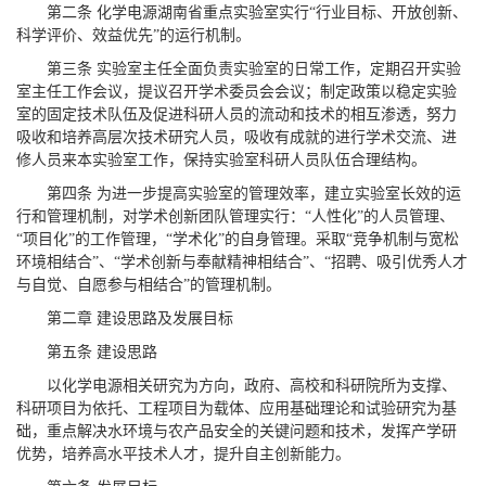
第二条 化学电源湖南省重点实验室实行“行业目标、开放创新、
科学评价、效益优先”的运行机制。
第三条 实验室主任全面负责实验室的日常工作，定期召开实验
室主任工作会议，提议召开学术委员会会议；制定政策以稳定实验
室的固定技术队伍及促进科研人员的流动和技术的相互渗透，努力
吸收和培养高层次技术研究人员，吸收有成就的进行学术交流、进
修人员来本实验室工作，保持实验室科研人员队伍合理结构。
第四条 为进一步提高实验室的管理效率，建立实验室长效的运
行和管理机制，对学术创新团队管理实行：“人性化”的人员管理、
“项目化”的工作管理，“学术化”的自身管理。采取“竞争机制与宽松
环境相结合”、“学术创新与奉献精神相结合”、“招聘、吸引优秀人才
与自觉、自愿参与相结合”的管理机制。
第二章 建设思路及发展目标
第五条 建设思路
以化学电源相关研究为方向，政府、高校和科研院所为支撑、
科研项目为依托、工程项目为载体、应用基础理论和试验研究为基
础，重点解决水环境与农产品安全的关键问题和技术，发挥产学研
优势，培养高水平技术人才，提升自主创新能力。